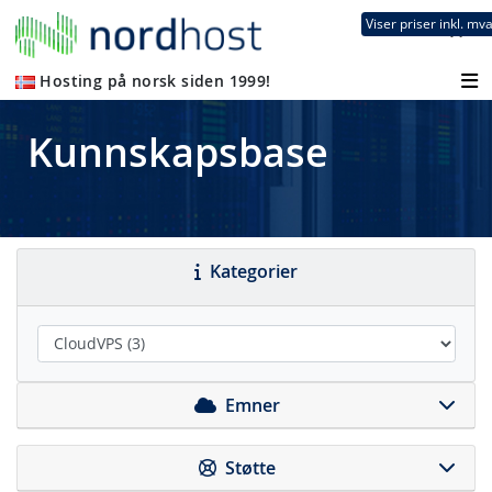
Viser priser inkl. mv
0
Hosting på norsk siden 1999!
Kunnskapsbase
Kategorier
Emner
Støtte