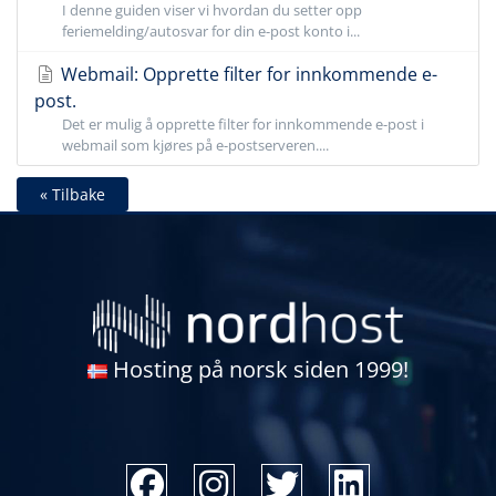
I denne guiden viser vi hvordan du setter opp
feriemelding/autosvar for din e-post konto i...
Webmail: Opprette filter for innkommende e-
post.
Det er mulig å opprette filter for innkommende e-post i
webmail som kjøres på e-postserveren....
« Tilbake
Hosting på norsk siden 1999!